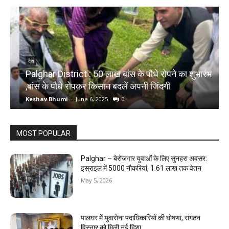
देश
Palghar District : 50 लाख बांस के पौधे रोपने का शुभारंभ
,बांस के पौधे रोपकर किसान बदलें अपनी जिंदगी
द
Keshav Bhumi
-
June 6, 2025
0
K
MOST POPULAR
Palghar – बेरोजगार युवाओं के लिए सुनहरा अवसर:
इस्राइल में 5000 नौकरियां, ₹1.61 लाख तक वेतन
May 5, 2026
पालघर में युवासेना पदाधिकारियों की घोषणा, संगठन
विस्तार को मिली नई दिशा