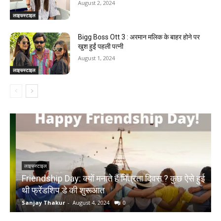
August 2, 2024
लाइफस्टाइल
Bigg Boss Ott 3 : अरमान मलिक के बाहर होने पर
खुश हुईं पहली पत्नी
August 1, 2024
लाइफस्टाइल
लाइफस्टाइल
Friendship Day: क्‍यों मनाते हैं मित्रता दिवस ? कुछ ऐसे हुई
म
थी फ्रेंडशिप डे की शुरूआत
फ
Sanjay Thakur
-
August 4, 2024
0
S