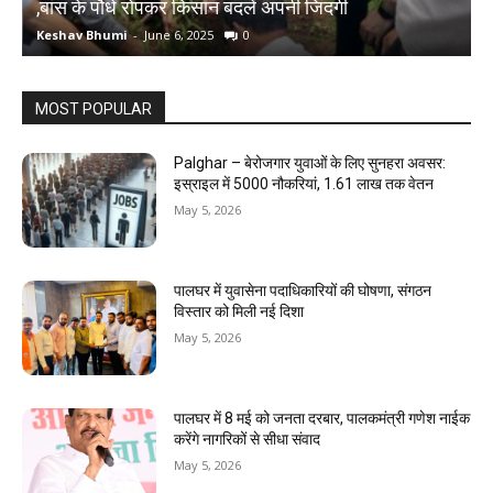
,बांस के पौधे रोपकर किसान बदलें अपनी जिंदगी
द
Keshav Bhumi
-
June 6, 2025
0
K
MOST POPULAR
Palghar – बेरोजगार युवाओं के लिए सुनहरा अवसर:
इस्राइल में 5000 नौकरियां, ₹1.61 लाख तक वेतन
May 5, 2026
पालघर में युवासेना पदाधिकारियों की घोषणा, संगठन
विस्तार को मिली नई दिशा
May 5, 2026
पालघर में 8 मई को जनता दरबार, पालकमंत्री गणेश नाईक
करेंगे नागरिकों से सीधा संवाद
May 5, 2026