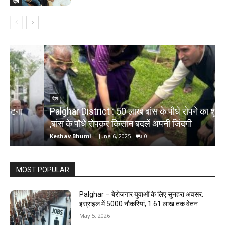
देश
देश
Palghar District : 50 लाख बांस के पौधे रोपने का शुभारंभ
,बांस के पौधे रोपकर किसान बदलें अपनी जिंदगी
द
Keshav Bhumi
-
June 6, 2025
0
K
MOST POPULAR
Palghar – बेरोजगार युवाओं के लिए सुनहरा अवसर:
इस्राइल में 5000 नौकरियां, ₹1.61 लाख तक वेतन
May 5, 2026