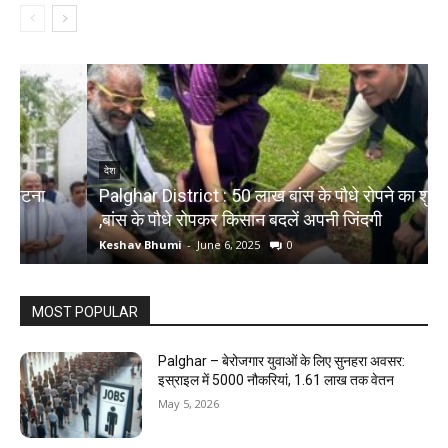
देश
Palghar District : 50 लाख बांस के पौधे रोपने का शुभारंभ
,बांस के पौधे रोपकर किसान बदलें अपनी जिंदगी
द
Keshav Bhumi
-
June 6, 2025
0
K
MOST POPULAR
Palghar – बेरोजगार युवाओं के लिए सुनहरा अवसर:
इस्राइल में 5000 नौकरियां, ₹1.61 लाख तक वेतन
May 5, 2026