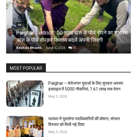
देश
Palghar District : 50 लाख बांस के पौधे रोपने का शुभारंभ
,बांस के पौधे रोपकर किसान बदलें अपनी जिंदगी
द
Keshav Bhumi
-
June 6, 2025
0
K
MOST POPULAR
Palghar – बेरोजगार युवाओं के लिए सुनहरा अवसर:
इस्राइल में 5000 नौकरियां, ₹1.61 लाख तक वेतन
May 5, 2026
पालघर में युवासेना पदाधिकारियों की घोषणा, संगठन
विस्तार को मिली नई दिशा
May 5, 2026