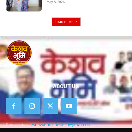
May 5, 2026
Load more
ABOUT US
Contact us:
keshavbhumi.desk01@gmail.com