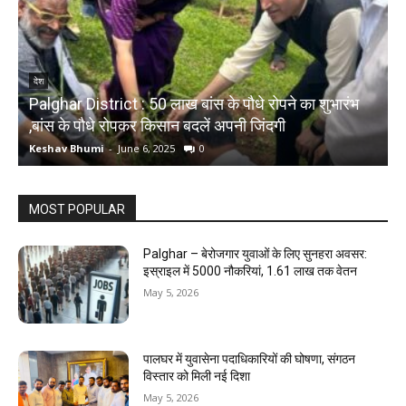
देश
Palghar District : 50 लाख बांस के पौधे रोपने का शुभारंभ
,बांस के पौधे रोपकर किसान बदलें अपनी जिंदगी
द
Keshav Bhumi
-
June 6, 2025
0
K
MOST POPULAR
Palghar – बेरोजगार युवाओं के लिए सुनहरा अवसर:
इस्राइल में 5000 नौकरियां, ₹1.61 लाख तक वेतन
May 5, 2026
पालघर में युवासेना पदाधिकारियों की घोषणा, संगठन
विस्तार को मिली नई दिशा
May 5, 2026