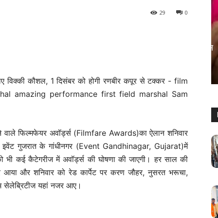
29
0
मनोरंजन
रामगोपाल बोले, मलयालम फिल्में मतलब सेक्स
वाली फिल्में
Sanjay Thakur
-
August 5, 2024
0
वाले फिल्मफेयर अवॉर्ड्स (Filmfare Awards)का ऐलान शनिवार
इवेंट गुजरात के गांधीनगर (Event Gandhinagar, Gujarat)में
ो भी कई कैटेगरीज में अवॉर्ड्स की घोषणा की जाएगी। हर साल की
र आया और शनिवार को रेड कार्पेट पर करण जौहर, नुसरत भरूचा,
माम सेलेब्रिटीज यहां नजर आए।