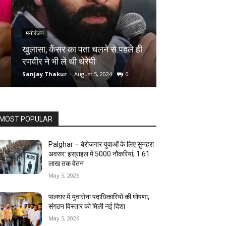
मनोरंजन
मनोरंजन
खुलासा, कैंसर का पता चलने से पहले ही
तुर्की के शूटर ने 
रणवीर ने भी ले थी थेरेपी
आदिल हुसैन को मि
Sanjay Thakur
-
August 5, 2024
0
Sanjay Thakur
-
Au
MOST POPULAR
Palghar – बेरोजगार युवाओं के लिए सुनहरा
अवसर: इस्राइल में 5000 नौकरियां, ₹1.61
लाख तक वेतन
May 5, 2026
पालघर में युवासेना पदाधिकारियों की घोषणा,
संगठन विस्तार को मिली नई दिशा
May 5, 2026