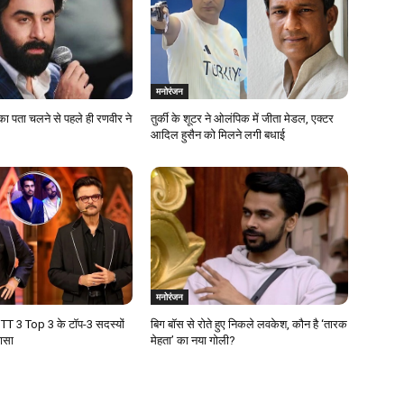
मनोरंजन
का पता चलने से पहले ही रणवीर ने
तुर्की के शूटर ने ओलंपिक में जीता मेडल, एक्टर
आदिल हुसैन को मिलने लगी बधाई
मनोरंजन
T 3 Top 3 के टॉप-3 सदस्यों
बिग बॉस से रोते हुए निकले लवकेश, कौन है ‘तारक
लासा
मेहता’ का नया गोली?