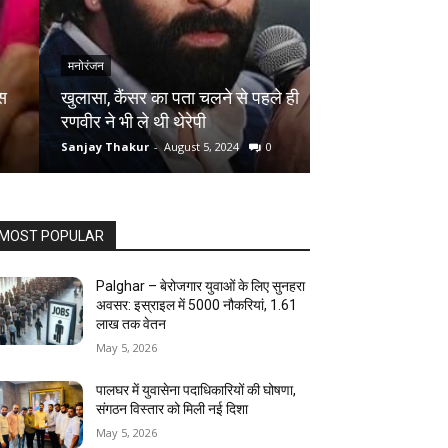
मनोरंजन
मनोरंजन
खुलासा, कैंसर का पता चलने से पहले ही
तुर्की के शूटर ने 
रणवीर ने भी ले थी थेरेपी
आदिल हुसैन को मि
Sanjay Thakur
-
August 5, 2024
0
Sanjay Thakur
-
Au
MOST POPULAR
Palghar – बेरोजगार युवाओं के लिए सुनहरा
अवसर: इस्राइल में 5000 नौकरियां, ₹1.61
लाख तक वेतन
May 5, 2026
पालघर में युवासेना पदाधिकारियों की घोषणा,
संगठन विस्तार को मिली नई दिशा
May 5, 2026