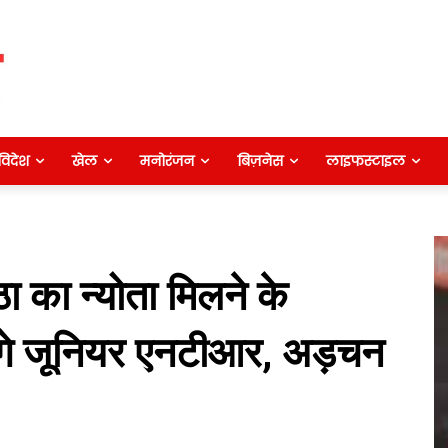
विदेश
खेल
मनोरंजन
बिज़नेस
लाइफस्टाइल
ठा का न्‍योता मिलने के
ोंगे जूनियर एनटीआर, अड़चन