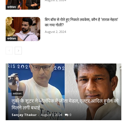
मनोरंजन
बिग बॉस से रोते हुए निकले लवकेश, कौन है ‘तारक मेहता’
का नया गोली?
August 2, 2024
मनोरंजन
मनोरंजन
तुर्की के शूटर ने ओलंपिक में जीता मेडल, एक्टर आदिल हुसैन को
N
मिलने लगी बधाई
क
Sanjay Thakur
-
August 3, 2024
0
S