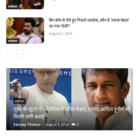
मनोरंजन
बिग बॉस से रोते हुए निकले लवकेश, कौन है ‘तारक मेहता’
का नया गोली?
August 2, 2024
मनोरंजन
मनोरंजन
तुर्की के शूटर ने ओलंपिक में जीता मेडल, एक्टर आदिल हुसैन को
N
मिलने लगी बधाई
क
Sanjay Thakur
-
August 3, 2024
0
S