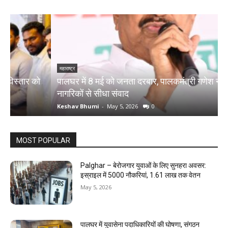
महाराष्ट्र
म
पालघर में 8 मई को जनता दरबार, पालकमंत्री गणेश नाईक करेंगे
प
नागरिकों से सीधा संवाद
द
Keshav Bhumi
-
May 5, 2026
0
K
MOST POPULAR
Palghar – बेरोजगार युवाओं के लिए सुनहरा अवसर:
इस्राइल में 5000 नौकरियां, ₹1.61 लाख तक वेतन
May 5, 2026
पालघर में युवासेना पदाधिकारियों की घोषणा, संगठन