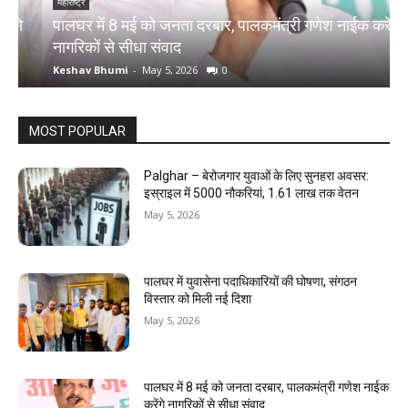
महाराष्ट्र
म
पालघर में 8 मई को जनता दरबार, पालकमंत्री गणेश नाईक करेंगे
प
नागरिकों से सीधा संवाद
द
Keshav Bhumi
-
May 5, 2026
0
K
MOST POPULAR
Palghar – बेरोजगार युवाओं के लिए सुनहरा अवसर:
इस्राइल में 5000 नौकरियां, ₹1.61 लाख तक वेतन
May 5, 2026
पालघर में युवासेना पदाधिकारियों की घोषणा, संगठन
विस्तार को मिली नई दिशा
May 5, 2026
पालघर में 8 मई को जनता दरबार, पालकमंत्री गणेश नाईक
करेंगे नागरिकों से सीधा संवाद