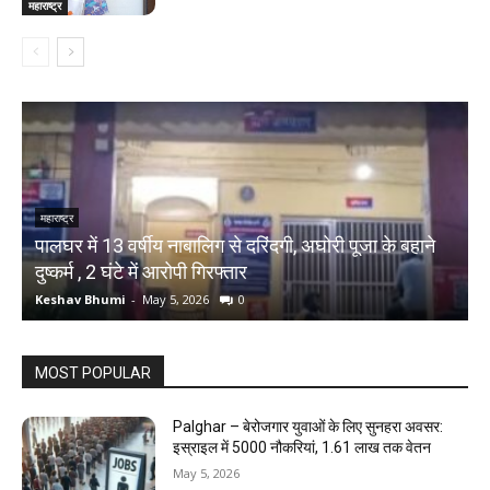
महाराष्ट्र
महाराष्ट्र
म
े
पालघर में 13 वर्षीय नाबालिग से दरिंदगी, अघोरी पूजा के बहाने
P
दुष्कर्म , 2 घंटे में आरोपी गिरफ्तार
ड
Keshav Bhumi
-
May 5, 2026
0
K
MOST POPULAR
Palghar – बेरोजगार युवाओं के लिए सुनहरा अवसर:
इस्राइल में 5000 नौकरियां, ₹1.61 लाख तक वेतन
May 5, 2026