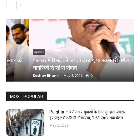
महाराष्ट्र
म
पालघर में 8 मई को जनता दरबार, पालकमंत्री गणेश नाईक करेंगे
प
नागरिकों से सीधा संवाद
द
Keshav Bhumi
-
May 5, 2026
0
K
MOST POPULAR
Palghar – बेरोजगार युवाओं के लिए सुनहरा अवसर:
इस्राइल में 5000 नौकरियां, ₹1.61 लाख तक वेतन
May 5, 2026