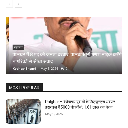
महाराष्ट्र
म
पालघर में 8 मई को जनता दरबार, पालकमंत्री गणेश नाईक करेंगे
प
नागरिकों से सीधा संवाद
द
Keshav Bhumi
-
May 5, 2026
0
K
MOST POPULAR
Palghar – बेरोजगार युवाओं के लिए सुनहरा अवसर:
इस्राइल में 5000 नौकरियां, ₹1.61 लाख तक वेतन
May 5, 2026