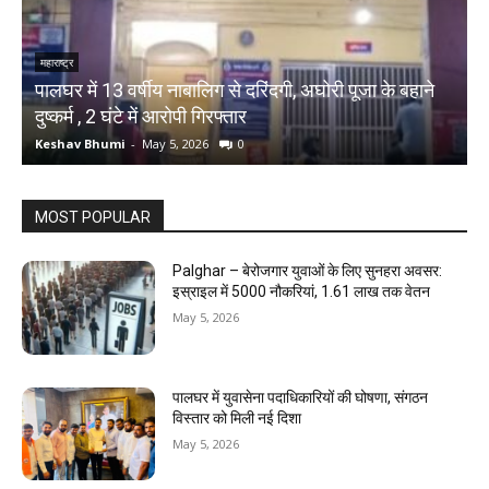
महाराष्ट्र
म
े
पालघर में 13 वर्षीय नाबालिग से दरिंदगी, अघोरी पूजा के बहाने
P
दुष्कर्म , 2 घंटे में आरोपी गिरफ्तार
ड
Keshav Bhumi
-
May 5, 2026
0
K
MOST POPULAR
Palghar – बेरोजगार युवाओं के लिए सुनहरा अवसर:
इस्राइल में 5000 नौकरियां, ₹1.61 लाख तक वेतन
May 5, 2026
पालघर में युवासेना पदाधिकारियों की घोषणा, संगठन
विस्तार को मिली नई दिशा
May 5, 2026