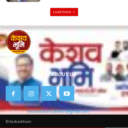
Load more
ABOUT US
Contact us:
keshavbhumi.desk01@gmail.com
© Keshavbhumi