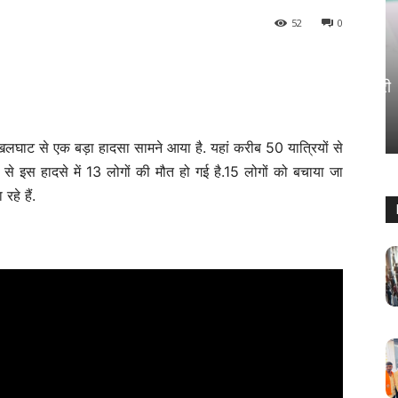
52
0
महाराष्ट्र
ं की घोषणा,
पालघर में 8 मई को जनता दरबार, पालकमंत्री
ा
गणेश नाईक करेंगे नागरिकों से सीधा संवाद
Keshav Bhumi
-
May 5, 2026
0
 खलघाट से एक बड़ा हादसा सामने आया है. यहां करीब 50 यात्रियों से
े से इस हादसे में 13 लोगों की मौत हो गई है.15 लोगों को बचाया जा
हे हैं.