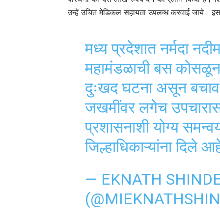
उन्हें उचित मेडिकल सहायता उपलब्ध करवाई जाये। इसलि
मध्य प्रदेशात नर्मदा न
महामंडळाची बस कोसळू
दुःखद घटना असून बचाव का
जखमींवर लगेच उपचारासाठ
प्रशासनाशी योग्य समन्वय
जिल्हाधिकाऱ्यांना दिले आह
— EKNATH SHINDE –
(@MIEKNATHSHI