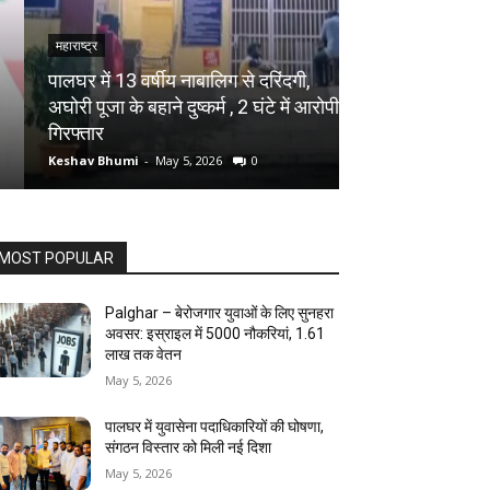
महाराष्ट्र
महाराष्ट्र
पालघर में 13 वर्षीय नाबालिग से दरिंदगी,
अघोरी पूजा के बहाने दुष्कर्म , 2 घंटे में आरोपी
Palghar – मनोर–व
गिरफ्तार
निरीक्षण, सांसद डॉ.
Keshav Bhumi
-
May 5, 2026
0
Keshav Bhumi
-
May
MOST POPULAR
Palghar – बेरोजगार युवाओं के लिए सुनहरा
अवसर: इस्राइल में 5000 नौकरियां, ₹1.61
लाख तक वेतन
May 5, 2026
पालघर में युवासेना पदाधिकारियों की घोषणा,
संगठन विस्तार को मिली नई दिशा
May 5, 2026