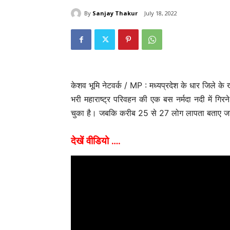
By
Sanjay Thakur
July 18, 2022
महाराष्ट्र
 बेरोजगार युवाओं के लिए सुनहरा
ाइल में 5000 नौकरियां, ₹1.61
पालघर में युवासेना पदाधिकारियो
ेतन
संगठन विस्तार को मिली नई दिश
umi
-
May 5, 2026
0
Keshav Bhumi
-
May 5, 2026
0
केशव भूमि नेटवर्क / MP : मध्यप्रदेश के धार जिले के
भरी महाराष्ट्र परिवहन की एक बस नर्मदा नदी में गिरन
चुका है। जबकि करीब 25 से 27 लोग लापता बताए जा र
देखें वीडियो ….