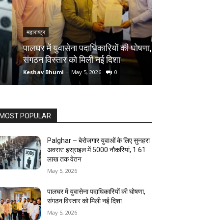
महाराष्ट्र
महाराष्ट्र
पालघर में युवासेना पदाधिकारियों की घोषणा,
पालघर में 8 मई को
संगठन विस्तार को मिली नई दिशा
गणेश नाईक करेंगे न
Keshav Bhumi
-
May 5, 2026
0
Keshav Bhumi
-
May
MOST POPULAR
Palghar – बेरोजगार युवाओं के लिए सुनहरा
अवसर: इस्राइल में 5000 नौकरियां, ₹1.61
लाख तक वेतन
May 5, 2026
पालघर में युवासेना पदाधिकारियों की घोषणा,
संगठन विस्तार को मिली नई दिशा
May 5, 2026