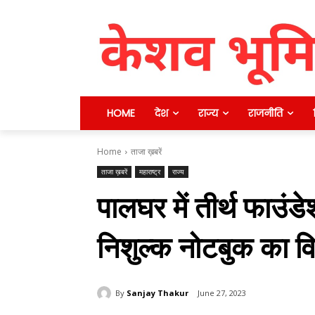
HOME
देश
राज्य
राजनीति
Home
ताजा ख़बरें
ताजा ख़बरें
महाराष्ट्र
राज्य
पालघर में तीर्थ फाउंडे
निशुल्क नोटबुक का 
By
Sanjay Thakur
June 27, 2023