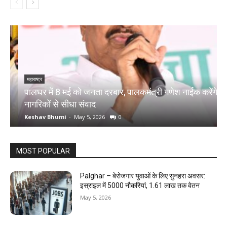
महाराष्ट्र
म
पालघर में 8 मई को जनता दरबार, पालकमंत्री गणेश नाईक करेंगे
प
नागरिकों से सीधा संवाद
द
Keshav Bhumi
-
May 5, 2026
0
K
MOST POPULAR
Palghar – बेरोजगार युवाओं के लिए सुनहरा अवसर:
इस्राइल में 5000 नौकरियां, ₹1.61 लाख तक वेतन
May 5, 2026