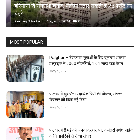
हरियाणा विधानसभा चुनाव: भाजपा उतार सकती है 25 पर्सेंट नए
चेहरे
म
Sanjay Thakur
-
August 2, 2024
0
S
MOST POPULAR
Palghar – बेरोजगार युवाओं के लिए सुनहरा अवसर:
इस्राइल में 5000 नौकरियां, ₹1.61 लाख तक वेतन
May 5, 2026
पालघर में युवासेना पदाधिकारियों की घोषणा, संगठन
विस्तार को मिली नई दिशा
May 5, 2026
पालघर में 8 मई को जनता दरबार, पालकमंत्री गणेश नाईक
करेंगे नागरिकों से सीधा संवाद