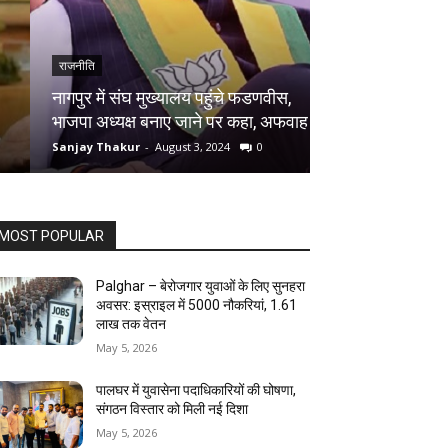
राजनीति
राजनीति
नागपुर में संघ मुख्यालय पहुंचे फडणवीस,
हरियाणा विधानसभा
भाजपा अध्यक्ष बनाए जाने पर कहा, अफवाह
सकती है 25 पर्सेंट
Sanjay Thakur
-
August 3, 2024
0
Sanjay Thakur
-
Au
MOST POPULAR
Palghar – बेरोजगार युवाओं के लिए सुनहरा
अवसर: इस्राइल में 5000 नौकरियां, ₹1.61
लाख तक वेतन
May 5, 2026
पालघर में युवासेना पदाधिकारियों की घोषणा,
संगठन विस्तार को मिली नई दिशा
May 5, 2026