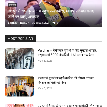
राजनीति
 अध्यक्ष बनाए
हरियाणा विधानसभा चुनाव: भाजपा उतार सकती है 25 प
चेहरे
Sanjay Thakur
-
August 2, 2024
0
MOST POPULAR
Palghar – बेरोजगार युवाओं के लिए सुनहरा अवसर:
इस्राइल में 5000 नौकरियां, ₹1.61 लाख तक वेतन
May 5, 2026
पालघर में युवासेना पदाधिकारियों की घोषणा, संगठन
विस्तार को मिली नई दिशा
May 5, 2026
पालघर में 8 मई को जनता दरबार, पालकमंत्री गणेश नाईक