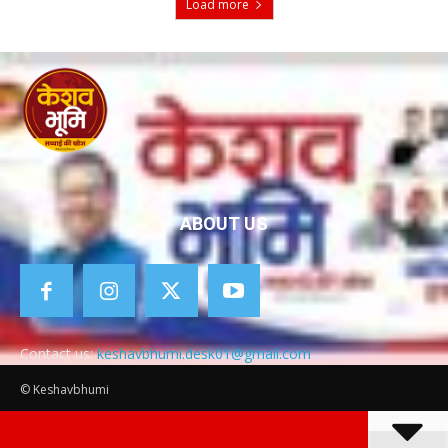
Load more
ABOUT US
Contact us:
keshavbhumi.desk01@gmail.com
© Keshavbhumi
Home
About Us
Contact us
Disclaimer
Privacy Policy