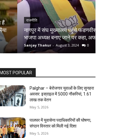
राजनीति
राजनीति
नागपुर में संघ मुख्यालय पहुंचे फडणवीस,
हरियाणा विधानसभा
भाजपा अध्यक्ष बनाए जाने पर कहा, अफवाह
सकती है 25 पर्सेंट
Sanjay Thakur
-
August 3, 2024
0
Sanjay Thakur
-
Au
MOST POPULAR
Palghar – बेरोजगार युवाओं के लिए सुनहरा
अवसर: इस्राइल में 5000 नौकरियां, ₹1.61
लाख तक वेतन
May 5, 2026
पालघर में युवासेना पदाधिकारियों की घोषणा,
संगठन विस्तार को मिली नई दिशा
May 5, 2026