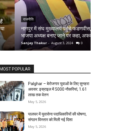
राजनीति
राजनीति
नागपुर में संघ मुख्यालय पहुंचे फडणवीस,
हरियाणा विधानसभा
भाजपा अध्यक्ष बनाए जाने पर कहा, अफवाह
सकती है 25 पर्सेंट
Sanjay Thakur
-
August 3, 2024
0
Sanjay Thakur
-
Au
MOST POPULAR
Palghar – बेरोजगार युवाओं के लिए सुनहरा
अवसर: इस्राइल में 5000 नौकरियां, ₹1.61
लाख तक वेतन
May 5, 2026
पालघर में युवासेना पदाधिकारियों की घोषणा,
संगठन विस्तार को मिली नई दिशा
May 5, 2026