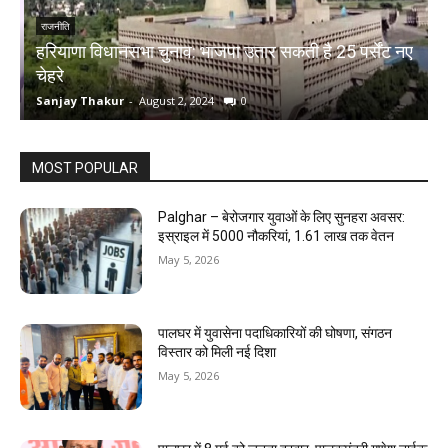
राजनीति
हरियाणा विधानसभा चुनाव: भाजपा उतार सकती है 25 पर्सेंट नए
चेहरे
म
Sanjay Thakur
-
August 2, 2024
0
S
MOST POPULAR
Palghar – बेरोजगार युवाओं के लिए सुनहरा अवसर:
इस्राइल में 5000 नौकरियां, ₹1.61 लाख तक वेतन
May 5, 2026
पालघर में युवासेना पदाधिकारियों की घोषणा, संगठन
विस्तार को मिली नई दिशा
May 5, 2026