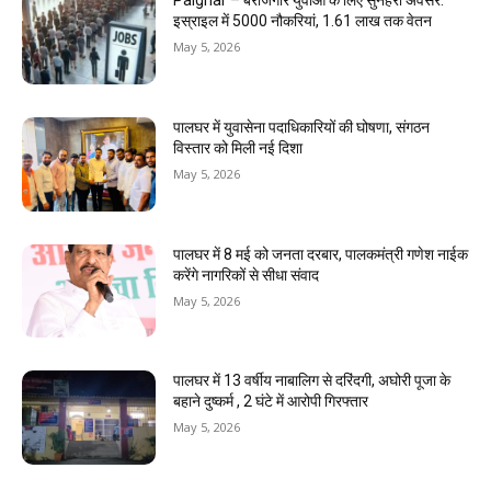
Palghar – बेरोजगार युवाओं के लिए सुनहरा अवसर:
इस्राइल में 5000 नौकरियां, ₹1.61 लाख तक वेतन
May 5, 2026
पालघर में युवासेना पदाधिकारियों की घोषणा, संगठन
विस्तार को मिली नई दिशा
May 5, 2026
पालघर में 8 मई को जनता दरबार, पालकमंत्री गणेश नाईक
करेंगे नागरिकों से सीधा संवाद
May 5, 2026
पालघर में 13 वर्षीय नाबालिग से दरिंदगी, अघोरी पूजा के
बहाने दुष्कर्म , 2 घंटे में आरोपी गिरफ्तार
May 5, 2026