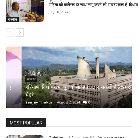
संहिता काे कठाेेरता के साथ लागू करने की आवश्यकता है: विध
July 28, 2024
राजनीति
राजनीति
हरियाणा विधानसभा चुनाव: भाजपा उतार सकती है 25 पर्सेंट नए
चेहरे
म
Sanjay Thakur
-
August 2, 2024
0
S
MOST POPULAR