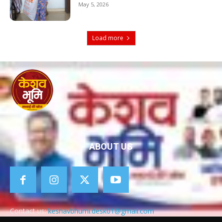
May 5, 2026
Load more
ABOUT US
Contact us:
keshavbhumi.desk01@gmail.com