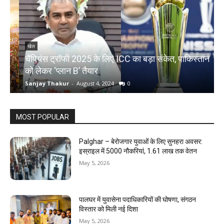
खेल
चैंपियंस ट्रॉफी 2025 के लिए ICC का बड़ा संकेत, पाकिस्तान
I
को लेकर ‘प्लान B’ तैयार
ड
Sanjay Thakur
-
August 4, 2024
0
S
MOST POPULAR
Palghar – बेरोजगार युवाओं के लिए सुनहरा अवसर:
इस्राइल में 5000 नौकरियां, ₹1.61 लाख तक वेतन
May 5, 2026
पालघर में युवासेना पदाधिकारियों की घोषणा, संगठन
विस्तार को मिली नई दिशा
May 5, 2026