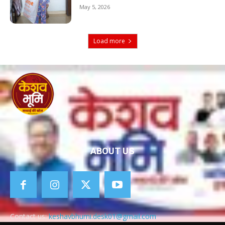
May 5, 2026
Load more
ABOUT US
Contact us:
keshavbhumi.desk01@gmail.com