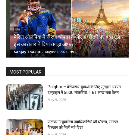
खेल
पेरिस ओलंपिक में नीरज चोपड़ा के गोल्ड जीतने पर बड़ा ऐलान,
च
इस कारोबार ने दिया तगड़ा ऑफर
क
Sanjay Thakur
-
August 4, 2024
0
S
MOST POPULAR
Palghar – बेरोजगार युवाओं के लिए सुनहरा अवसर:
इस्राइल में 5000 नौकरियां, ₹1.61 लाख तक वेतन
May 5, 2026
पालघर में युवासेना पदाधिकारियों की घोषणा, संगठन
विस्तार को मिली नई दिशा
May 5, 2026