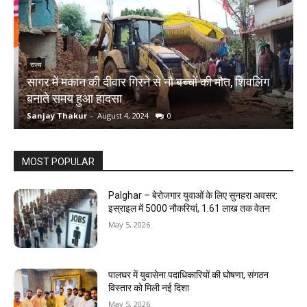
राज्य
सागर में मकान की दीवार गिरने से नौ बच्चों की मौत, शिवलिंग
र
बनाते समय हुआ हादसा
ऋ
Sanjay Thakur
-
August 4, 2024
0
S
MOST POPULAR
Palghar – बेरोजगार युवाओं के लिए सुनहरा अवसर:
इस्राइल में 5000 नौकरियां, ₹1.61 लाख तक वेतन
May 5, 2026
पालघर में युवासेना पदाधिकारियों की घोषणा, संगठन
विस्तार को मिली नई दिशा
May 5, 2026