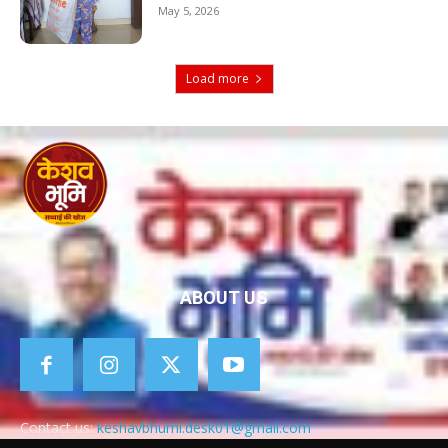
May 5, 2026
Load more
ABOUT US
Contact us:
keshavbhumi.desk01@gmail.com