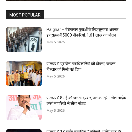
MOST POPULAR
Palghar – बेरोजगार युवाओं के लिए सुनहरा अवसर:
इस्राइल में 5000 नौकरियां, ₹1.61 लाख तक वेतन
May 5, 2026
पालघर में युवासेना पदाधिकारियों की घोषणा, संगठन
विस्तार को मिली नई दिशा
May 5, 2026
पालघर में 8 मई को जनता दरबार, पालकमंत्री गणेश नाईक
करेंगे नागरिकों से सीधा संवाद
May 5, 2026
पालघर में 13 वर्षीय नाबालिग से दरिंदगी, अघोरी पूजा के