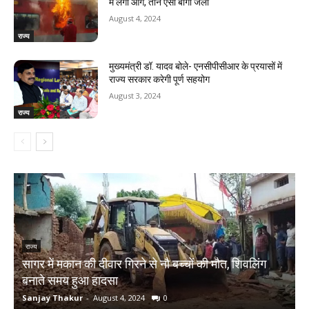
में लगी आग, तीन एसी बोगी जली
August 4, 2024
राज्य
मुख्यमंत्री डॉ. यादव बोले- एनसीपीसीआर के प्रयासों में
राज्य सरकार करेगी पूर्ण सहयोग
August 3, 2024
राज्य
राज्य
सागर में मकान की दीवार गिरने से नौ बच्चों की मौत, शिवलिंग
र
बनाते समय हुआ हादसा
ऋ
Sanjay Thakur
-
August 4, 2024
0
S