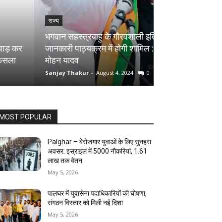
राज्य
राज्य
भगवान सहस्त्रबाहु के गौरवशाली इतिहास की
जानकारी पाठ्यक्रम में होगी शामिल : सीएम
सागर में मकान की द
मोहन यादव
मौत, शिवलिंग बना
Sanjay Thakur
-
August 4, 2024
0
Sanjay Thakur
-
Au
MOST POPULAR
Palghar – बेरोजगार युवाओं के लिए सुनहरा
अवसर: इस्राइल में 5000 नौकरियां, ₹1.61
लाख तक वेतन
May 5, 2026
पालघर में युवासेना पदाधिकारियों की घोषणा,
संगठन विस्तार को मिली नई दिशा
May 5, 2026