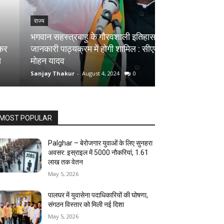
राज्य
राज्य
भगवान सहस्त्रबाहु के गौरवशाली इतिहास की
जानकारी पाठ्यक्रम में होगी शामिल : सीएम
सागर में मकान की द
मोहन यादव
मौत, शिवलिंग बना
Sanjay Thakur
-
August 4, 2024
0
Sanjay Thakur
-
Au
MOST POPULAR
Palghar – बेरोजगार युवाओं के लिए सुनहरा
अवसर: इस्राइल में 5000 नौकरियां, ₹1.61
लाख तक वेतन
May 5, 2026
पालघर में युवासेना पदाधिकारियों की घोषणा,
संगठन विस्तार को मिली नई दिशा
May 5, 2026