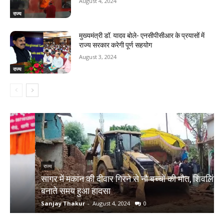
August 4, 2024
राज्य
मुख्यमंत्री डॉ. यादव बोले- एनसीपीसीआर के प्रयासों में
राज्य सरकार करेगी पूर्ण सहयोग
August 3, 2024
राज्य
राज्य
सागर में मकान की दीवार गिरने से नौ बच्चों की मौत, शिवलिंग
र
बनाते समय हुआ हादसा
ऋ
Sanjay Thakur
-
August 4, 2024
0
S