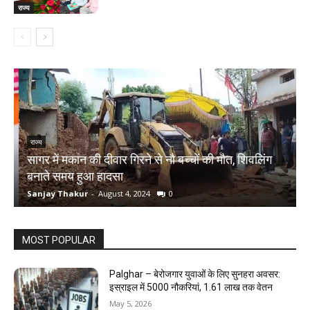
राज्य
राज्य
सागर में मकान की दीवार गिरने से नौ बच्चों की मौत, शिवलिंग
र
बनाते समय हुआ हादसा
ऋ
Sanjay Thakur
-
August 4, 2024
0
S
MOST POPULAR
Palghar – बेरोजगार युवाओं के लिए सुनहरा अवसर:
इस्राइल में 5000 नौकरियां, ₹1.61 लाख तक वेतन
May 5, 2026