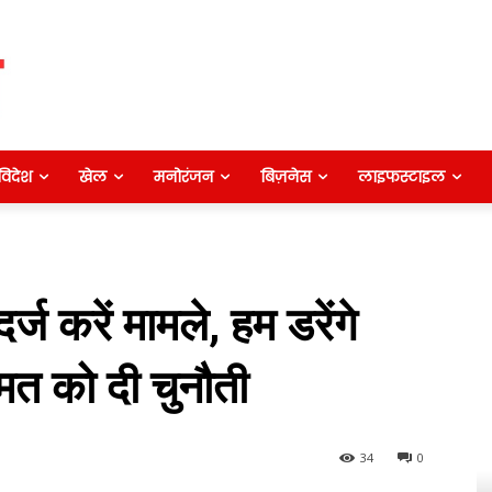
विदेश
खेल
मनोरंजन
बिज़नेस
लाइफस्टाइल
्ज करें मामले, हम डरेंगे
िंमत को दी चुनौती
34
0