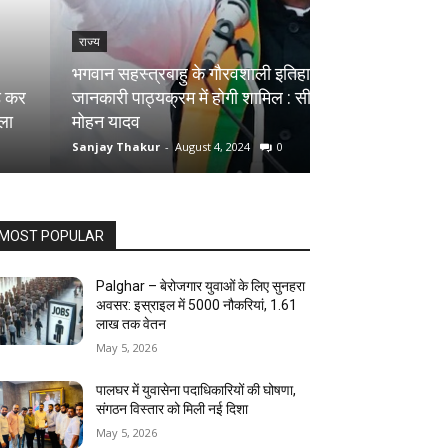
राज्य
राज्य
भगवान सहस्त्रबाहु के गौरवशाली इतिहास की
जानकारी पाठ्यक्रम में होगी शामिल : सीएम
सागर में मकान की द
मोहन यादव
मौत, शिवलिंग बना
Sanjay Thakur
-
August 4, 2024
0
Sanjay Thakur
-
Au
MOST POPULAR
Palghar – बेरोजगार युवाओं के लिए सुनहरा
अवसर: इस्राइल में 5000 नौकरियां, ₹1.61
लाख तक वेतन
May 5, 2026
पालघर में युवासेना पदाधिकारियों की घोषणा,
संगठन विस्तार को मिली नई दिशा
May 5, 2026