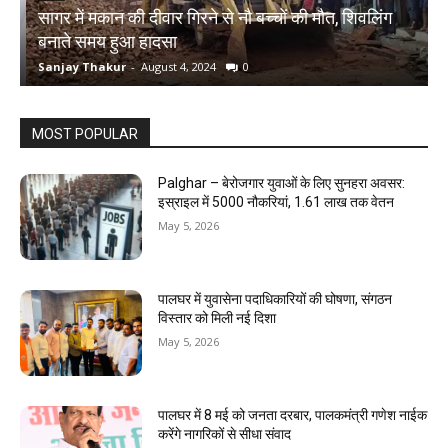
सागर में मकान की दीवार गिरने से नौ बच्चों की मौत, शिवलिंग
र
बनाते समय हुआ हादसा
ऋ
Sanjay Thakur
-
August 4, 2024
0
S
MOST POPULAR
Palghar – बेरोजगार युवाओं के लिए सुनहरा अवसर:
इस्राइल में 5000 नौकरियां, ₹1.61 लाख तक वेतन
May 5, 2026
पालघर में युवासेना पदाधिकारियों की घोषणा, संगठन
विस्तार को मिली नई दिशा
May 5, 2026
पालघर में 8 मई को जनता दरबार, पालकमंत्री गणेश नाईक
करेंगे नागरिकों से सीधा संवाद