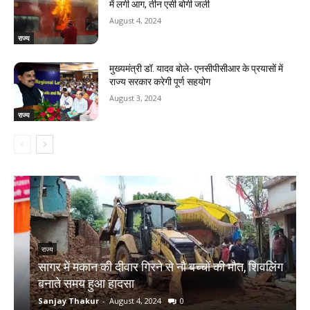
में लगी आग, तीन एसी बोगी जली
August 4, 2024
राज्य
मुख्यमंत्री डॉ. यादव बोले- एनसीपीसीआर के प्रयासों में
राज्य सरकार करेगी पूर्ण सहयोग
August 3, 2024
राज्य
राज्य
सागर में मकान की दीवार गिरने से नौ बच्चों की मौत, शिवलिंग
र
बनाते समय हुआ हादसा
ऋ
Sanjay Thakur
-
August 4, 2024
0
S