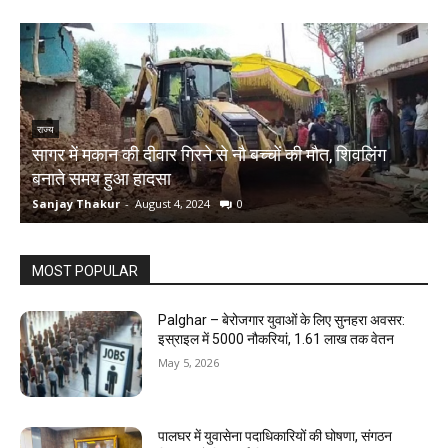
राज्य
सागर में मकान की दीवार गिरने से नौ बच्चों की मौत, शिवलिंग
र
बनाते समय हुआ हादसा
ऋ
Sanjay Thakur
-
August 4, 2024
0
S
MOST POPULAR
Palghar – बेरोजगार युवाओं के लिए सुनहरा अवसर:
इस्राइल में 5000 नौकरियां, ₹1.61 लाख तक वेतन
May 5, 2026
पालघर में युवासेना पदाधिकारियों की घोषणा, संगठन