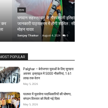
राज्य
राज्य
भगवान सहस्त्रबाहु के गौरवशाली इतिहास की
जानकारी पाठ्यक्रम में होगी शामिल : सीएम
सागर में मकान की द
मोहन यादव
मौत, शिवलिंग बना
Sanjay Thakur
-
August 4, 2024
0
Sanjay Thakur
-
Au
MOST POPULAR
Palghar – बेरोजगार युवाओं के लिए सुनहरा
अवसर: इस्राइल में 5000 नौकरियां, ₹1.61
लाख तक वेतन
May 5, 2026
पालघर में युवासेना पदाधिकारियों की घोषणा,
संगठन विस्तार को मिली नई दिशा
May 5, 2026