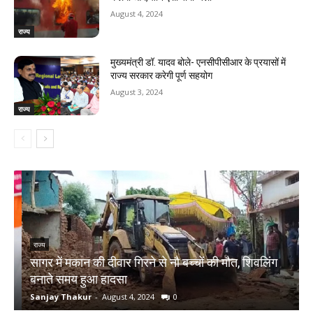
August 4, 2024
राज्य
मुख्यमंत्री डॉ. यादव बोले- एनसीपीसीआर के प्रयासों में
राज्य सरकार करेगी पूर्ण सहयोग
August 3, 2024
राज्य
राज्य
सागर में मकान की दीवार गिरने से नौ बच्चों की मौत, शिवलिंग
र
बनाते समय हुआ हादसा
ऋ
Sanjay Thakur
-
August 4, 2024
0
S