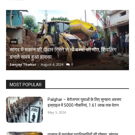
राज्य
सागर में मकान की दीवार गिरने से नौ बच्चों की मौत, शिवलिंग
र
बनाते समय हुआ हादसा
ऋ
Sanjay Thakur
-
August 4, 2024
0
S
MOST POPULAR
Palghar – बेरोजगार युवाओं के लिए सुनहरा अवसर:
इस्राइल में 5000 नौकरियां, ₹1.61 लाख तक वेतन
May 5, 2026
पालघर में युवासेना पदाधिकारियों की घोषणा, संगठन