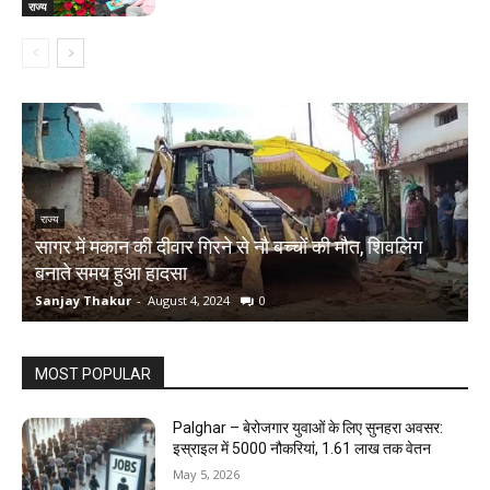
राज्य
राज्य
सागर में मकान की दीवार गिरने से नौ बच्चों की मौत, शिवलिंग
र
बनाते समय हुआ हादसा
ऋ
Sanjay Thakur
-
August 4, 2024
0
S
MOST POPULAR
Palghar – बेरोजगार युवाओं के लिए सुनहरा अवसर:
इस्राइल में 5000 नौकरियां, ₹1.61 लाख तक वेतन
May 5, 2026