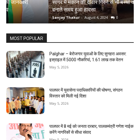
सागर में मकान की दीवार गिरने से नौ बच्चों की मौत, शिवलिंग
र
बनाते समय हुआ हादसा
ऋ
Sanjay Thakur
-
August 4, 2024
0
S
MOST POPULAR
Palghar – बेरोजगार युवाओं के लिए सुनहरा अवसर:
इस्राइल में 5000 नौकरियां, ₹1.61 लाख तक वेतन
May 5, 2026
पालघर में युवासेना पदाधिकारियों की घोषणा, संगठन
विस्तार को मिली नई दिशा
May 5, 2026
पालघर में 8 मई को जनता दरबार, पालकमंत्री गणेश नाईक
करेंगे नागरिकों से सीधा संवाद
May 5, 2026