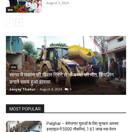
August 3, 2024
राज्य
राज्य
सागर में मकान की दीवार गिरने से नौ बच्चों की मौत, शिवलिंग
र
बनाते समय हुआ हादसा
ऋ
Sanjay Thakur
-
August 4, 2024
0
S
MOST POPULAR
Palghar – बेरोजगार युवाओं के लिए सुनहरा अवसर:
इस्राइल में 5000 नौकरियां, ₹1.61 लाख तक वेतन