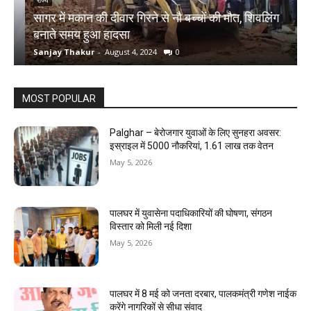
राज्य
सागर में मकान की दीवार गिरने से नौ बच्चों की मौत, शिवलिंग
र
बनाते समय हुआ हादसा
ऋ
Sanjay Thakur
-
August 4, 2024
0
S
MOST POPULAR
Palghar – बेरोजगार युवाओं के लिए सुनहरा अवसर:
इस्राइल में 5000 नौकरियां, ₹1.61 लाख तक वेतन
May 5, 2026
पालघर में युवासेना पदाधिकारियों की घोषणा, संगठन
विस्तार को मिली नई दिशा
May 5, 2026
पालघर में 8 मई को जनता दरबार, पालकमंत्री गणेश नाईक
करेंगे नागरिकों से सीधा संवाद