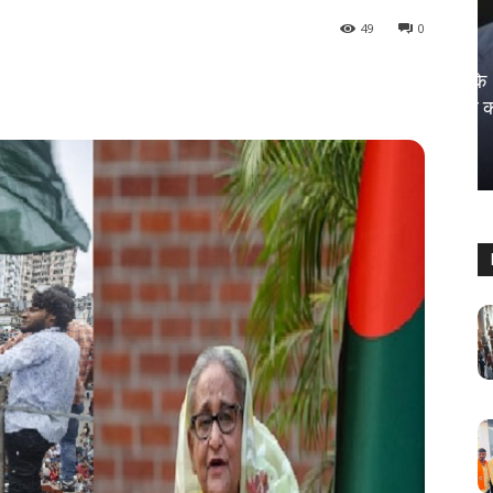
49
0
UNCATEGORIZED
समिति के सामने गवाही: ट्रूडो ने कनाडा के
चुनावों में विदेशी हस्तक्षेप को लेकर निज्जर का
मुद्दा उठाया
Sanjay Thakur
-
August 15, 2024
0