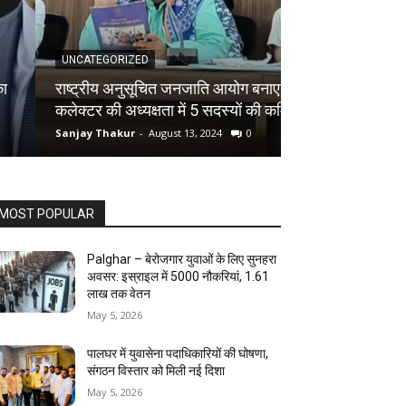
UNCATEGORIZED
UNCATEGORIZED
राष्ट्रीय अनुसूचित जनजाति आयोग बनाएगा
विश्व आदिवासी द
कलेक्टर की अध्यक्षता में 5 सदस्यों की कमिटी
के रखवालों का पा
Sanjay Thakur
-
August 13, 2024
0
Sanjay Thakur
-
Au
MOST POPULAR
Palghar – बेरोजगार युवाओं के लिए सुनहरा
अवसर: इस्राइल में 5000 नौकरियां, ₹1.61
लाख तक वेतन
May 5, 2026
पालघर में युवासेना पदाधिकारियों की घोषणा,
संगठन विस्तार को मिली नई दिशा
May 5, 2026