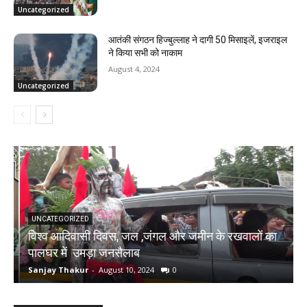
Uncategorized
आतंकी संगठन हिज्बुल्लाह ने दागी 50 मिसाइलें, इजराइल
ने किया सभी को नाकाम
August 4, 2024
Uncategorized
UNCATEGORIZED
विश्व आदिवासी दिवस, जल ,जंगल और जमीन के रखवालों का
च
पालघर में उमड़ा जनसैलाब
र
Sanjay Thakur
-
August 10, 2024
0
S