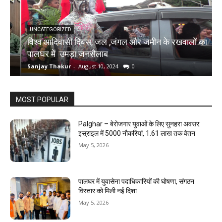
UNCATEGORIZED
विश्व आदिवासी दिवस, जल ,जंगल और जमीन के रखवालों का
च
पालघर में उमड़ा जनसैलाब
र
Sanjay Thakur
-
August 10, 2024
0
S
MOST POPULAR
Palghar – बेरोजगार युवाओं के लिए सुनहरा अवसर:
इस्राइल में 5000 नौकरियां, ₹1.61 लाख तक वेतन
May 5, 2026
पालघर में युवासेना पदाधिकारियों की घोषणा, संगठन
विस्तार को मिली नई दिशा
May 5, 2026