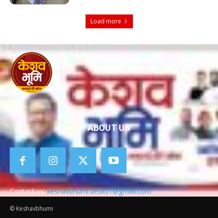
Load more
ABOUT US
Contact us:
keshavbhumi.desk01@gmail.com
© Keshavbhumi