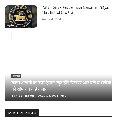
नौवीं बार रेपो दर स्थिर रख सकता है आरबीआई, मौद्रिक
नीति समिति की बैठक 6 से
August 4, 2024
बिज़नेस
बिज़नेस
गौतम अडानी का बड़ा ऐलान, खुद होंगे रिटायर और बेटों व भतीजों
श
को सौंप सकते हैं कमान
1
Sanjay Thakur
-
August 5, 2024
0
S
MOST POPULAR